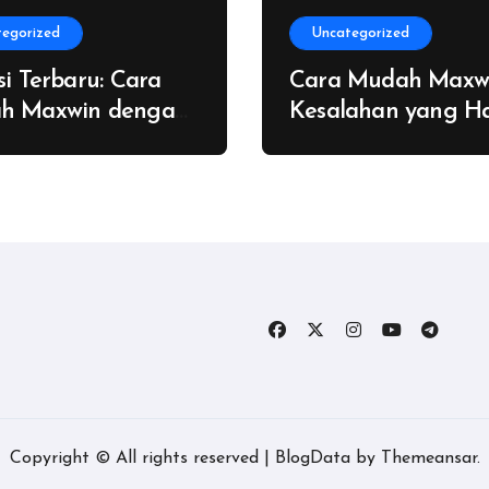
tegorized
Uncategorized
si Terbaru: Cara
Cara Mudah Maxwi
h Maxwin dengan
Kesalahan yang H
logi Gaming
Dihindari Saat Be
i
Copyright © All rights reserved
|
BlogData
by
Themeansar
.