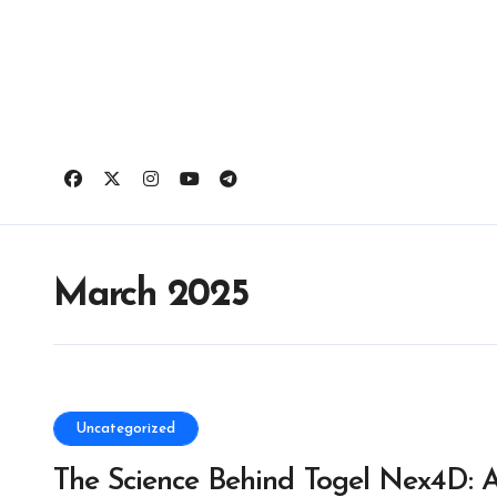
Skip
for:
to
content
March 2025
Uncategorized
The Science Behind Togel Nex4D: A