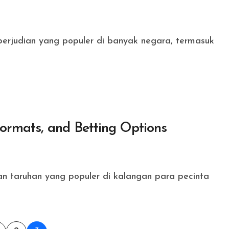
ormats, and Betting Options