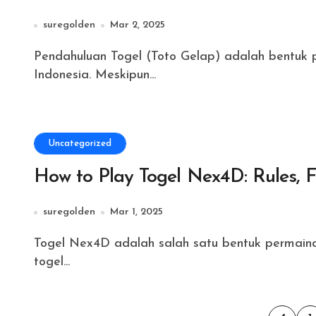
suregolden
Mar 2, 2025
Pendahuluan Togel (Toto Gelap) adalah bentuk perjudian yang populer di banyak negara, termasuk
Indonesia. Meskipun...
Uncategorized
How to Play Togel Nex4D: Rules, F
suregolden
Mar 1, 2025
Togel Nex4D adalah salah satu bentuk permainan taruhan yang populer di kalangan para pecinta
togel...