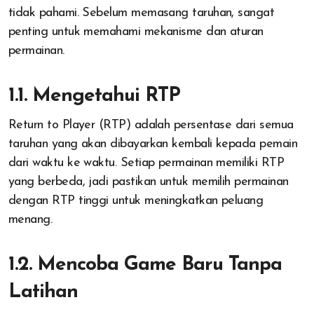
tidak pahami. Sebelum memasang taruhan, sangat
penting untuk memahami mekanisme dan aturan
permainan.
1.1. Mengetahui RTP
Return to Player (RTP) adalah persentase dari semua
taruhan yang akan dibayarkan kembali kepada pemain
dari waktu ke waktu. Setiap permainan memiliki RTP
yang berbeda, jadi pastikan untuk memilih permainan
dengan RTP tinggi untuk meningkatkan peluang
menang.
1.2. Mencoba Game Baru Tanpa
Latihan