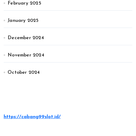
February 2025
January 2025
December 2024
November 2024
October 2024
https://cabang99slot.id/