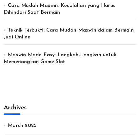
Cara Mudah Maxwin: Kesalahan yang Harus
Dihindari Saat Bermain
Teknik Terbukti: Cara Mudah Maxwin dalam Bermain
Judi Online
Maxwin Made Easy: Langkah-Langkah untuk
Memenangkan Game Slot
Archives
March 2025