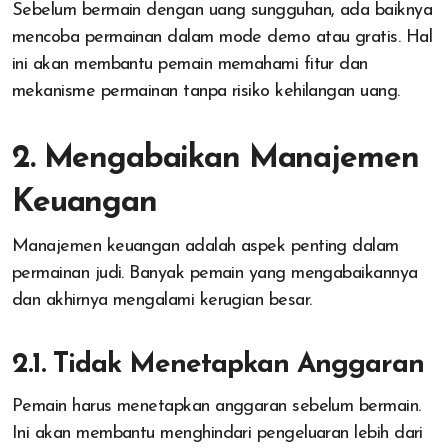
Sebelum bermain dengan uang sungguhan, ada baiknya
mencoba permainan dalam mode demo atau gratis. Hal
ini akan membantu pemain memahami fitur dan
mekanisme permainan tanpa risiko kehilangan uang.
2. Mengabaikan Manajemen
Keuangan
Manajemen keuangan adalah aspek penting dalam
permainan judi. Banyak pemain yang mengabaikannya
dan akhirnya mengalami kerugian besar.
2.1. Tidak Menetapkan Anggaran
Pemain harus menetapkan anggaran sebelum bermain.
Ini akan membantu menghindari pengeluaran lebih dari