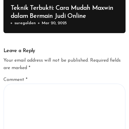
Teknik Terbukti: Cara Mudah Maxwin
dalam Bermain Judi Online
suregolden
Mar 20, 2025
Leave a Reply
Your email address will not be published.
Required fields
are marked
*
Comment
*