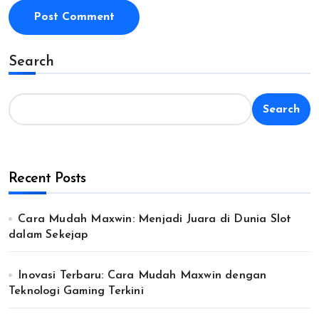
Search
Search
Recent Posts
Cara Mudah Maxwin: Menjadi Juara di Dunia Slot
dalam Sekejap
Inovasi Terbaru: Cara Mudah Maxwin dengan
Teknologi Gaming Terkini