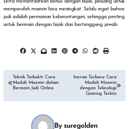
serta memanfaatkan bonus dengan bijak, peluang untuk
memperoleh maxwin bisa meningkat. Selalu ingat bahwa
judi adalah permainan keberuntungan, sehingga penting
untuk bermain dengan bijak dan bertanggung jawab.
Post
Teknik Terbukti: Cara
Inovasi Terbaru: Cara
Mudah Maxwin dalam
Mudah Maxwin
navigation
Bermain Judi Online
dengan Teknologi
Gaming Terkini
By
suregolden