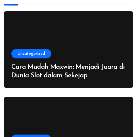
Uncategorized
Cara Mudah Maxwin: Menjadi Juara di
Dunia Slot dalam Sekejap