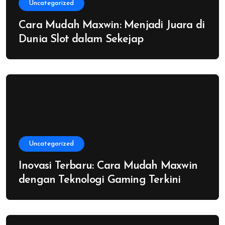
Uncategorized
Cara Mudah Maxwin: Menjadi Juara di
Dunia Slot dalam Sekejap
Uncategorized
Inovasi Terbaru: Cara Mudah Maxwin
dengan Teknologi Gaming Terkini