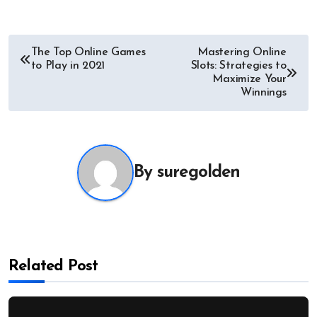
Post
The Top Online Games
Mastering Online
to Play in 2021
Slots: Strategies to
navigation
Maximize Your
Winnings
By
suregolden
Related Post