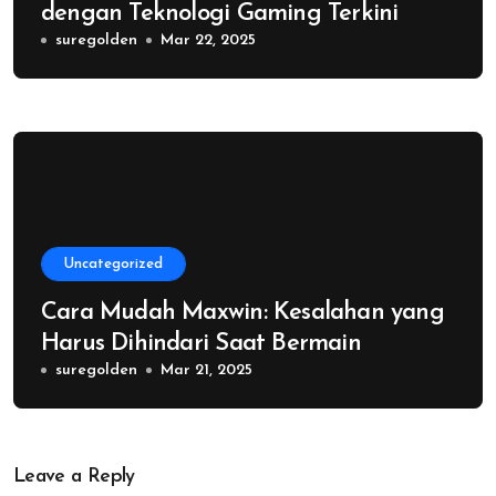
dengan Teknologi Gaming Terkini
suregolden
Mar 22, 2025
Uncategorized
Cara Mudah Maxwin: Kesalahan yang
Harus Dihindari Saat Bermain
suregolden
Mar 21, 2025
Leave a Reply