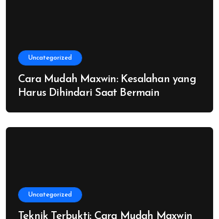
Uncategorized
Cara Mudah Maxwin: Kesalahan yang
Harus Dihindari Saat Bermain
Uncategorized
Teknik Terbukti: Cara Mudah Maxwin