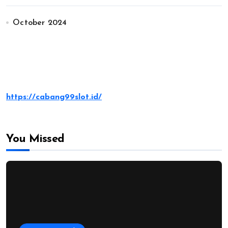
October 2024
https://cabang99slot.id/
You Missed