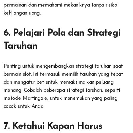
permainan dan memahami mekaniknya tanpa risiko
kehilangan uang.
6. Pelajari Pola dan Strategi
Taruhan
Penting untuk mengembangkan strategi taruhan saat
bermain slot. Ini termasuk memilih taruhan yang tepat
dan mengatur bet untuk memaksimalkan peluang
menang. Cobalah beberapa strategi taruhan, seperti
metode Martingale, untuk menemukan yang paling
cocok untuk Anda.
7. Ketahui Kapan Harus