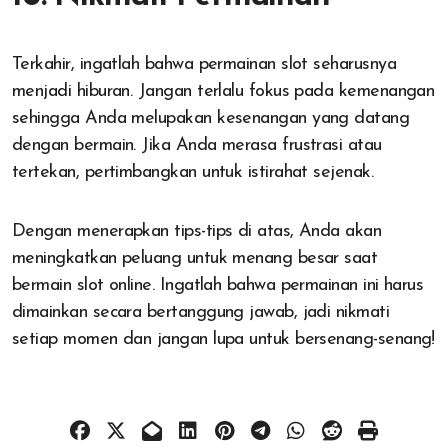
Terkahir, ingatlah bahwa permainan slot seharusnya
menjadi hiburan. Jangan terlalu fokus pada kemenangan
sehingga Anda melupakan kesenangan yang datang
dengan bermain. Jika Anda merasa frustrasi atau
tertekan, pertimbangkan untuk istirahat sejenak.
Dengan menerapkan tips-tips di atas, Anda akan
meningkatkan peluang untuk menang besar saat
bermain slot online. Ingatlah bahwa permainan ini harus
dimainkan secara bertanggung jawab, jadi nikmati
setiap momen dan jangan lupa untuk bersenang-senang!