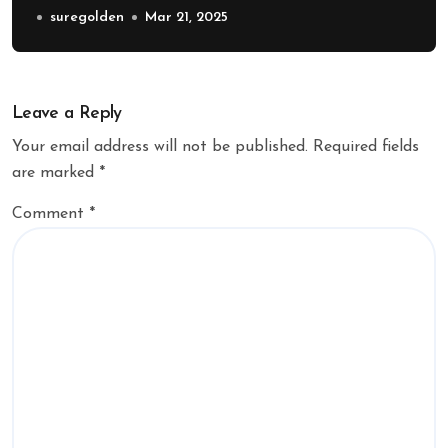
suregolden
Mar 21, 2025
Leave a Reply
Your email address will not be published.
Required fields
are marked
*
Comment
*