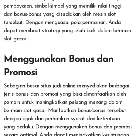
pembayaran, simbol-simbol yang memiliki nilai tinggi,
dan bonus-bonus yang disediakan oleh mesin slot
tersebut. Dengan menguasai pola permainan, Anda
dapat membuat strategi yang lebih baik dalam bermain
slot gacor.
Menggunakan Bonus dan
Promosi
Sebagian besar situs judi online menyediakan berbagai
jenis bonus dan promosi yang bisa dimanfaatkan oleh
pemain untuk meningkatkan peluang menang dalam
bermain slot gacor. Manfaatkan bonus-bonus tersebut
dengan bijak dan perhatikan syarat dan ketentuan
yang berlaku. Dengan menggunakan bonus dan promosi
secara optimal, Anda dapat meningkatkan keuntungan