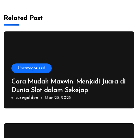
Related Post
Uncategorized
Cara Mudah Maxwin: Menjadi Juara di
Dunia Slot dalam Sekejap
suregolden
Mar 23, 2025