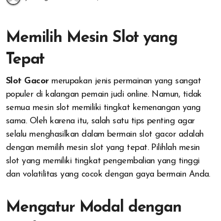
Memilih Mesin Slot yang
Tepat
Slot Gacor
merupakan jenis permainan yang sangat
populer di kalangan pemain judi online. Namun, tidak
semua mesin slot memiliki tingkat kemenangan yang
sama. Oleh karena itu, salah satu tips penting agar
selalu menghasilkan dalam bermain slot gacor adalah
dengan memilih mesin slot yang tepat. Pilihlah mesin
slot yang memiliki tingkat pengembalian yang tinggi
dan volatilitas yang cocok dengan gaya bermain Anda.
Mengatur Modal dengan