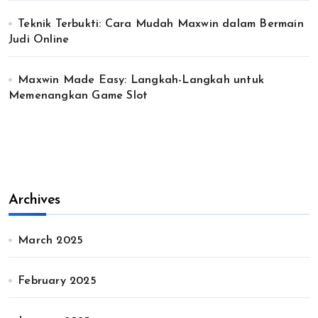
Teknik Terbukti: Cara Mudah Maxwin dalam Bermain
Judi Online
Maxwin Made Easy: Langkah-Langkah untuk
Memenangkan Game Slot
Archives
March 2025
February 2025