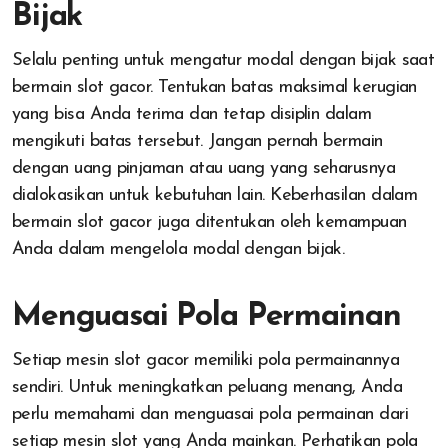
Bijak
Selalu penting untuk mengatur modal dengan bijak saat
bermain slot gacor. Tentukan batas maksimal kerugian
yang bisa Anda terima dan tetap disiplin dalam
mengikuti batas tersebut. Jangan pernah bermain
dengan uang pinjaman atau uang yang seharusnya
dialokasikan untuk kebutuhan lain. Keberhasilan dalam
bermain slot gacor juga ditentukan oleh kemampuan
Anda dalam mengelola modal dengan bijak.
Menguasai Pola Permainan
Setiap mesin slot gacor memiliki pola permainannya
sendiri. Untuk meningkatkan peluang menang, Anda
perlu memahami dan menguasai pola permainan dari
setiap mesin slot yang Anda mainkan. Perhatikan pola