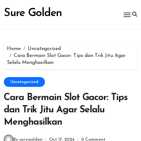
Skip
to
Sure Golden
content
Home
Uncategorized
Cara Bermain Slot Gacor: Tips dan Trik Jitu Agar
Selalu Menghasilkan
Uncategorized
Cara Bermain Slot Gacor: Tips
dan Trik Jitu Agar Selalu
Menghasilkan
By suregolden
Oct 17, 2024
0 Comment