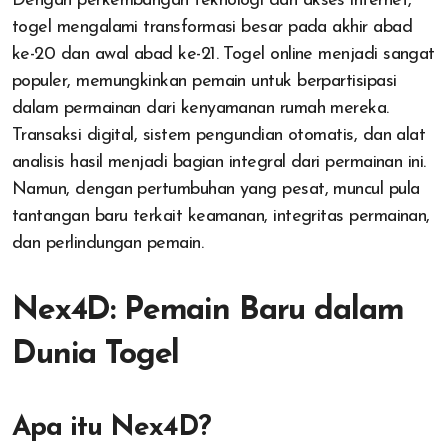
Dengan perkembangan teknologi dan akses internet,
togel mengalami transformasi besar pada akhir abad
ke-20 dan awal abad ke-21. Togel online menjadi sangat
populer, memungkinkan pemain untuk berpartisipasi
dalam permainan dari kenyamanan rumah mereka.
Transaksi digital, sistem pengundian otomatis, dan alat
analisis hasil menjadi bagian integral dari permainan ini.
Namun, dengan pertumbuhan yang pesat, muncul pula
tantangan baru terkait keamanan, integritas permainan,
dan perlindungan pemain.
Nex4D: Pemain Baru dalam
Dunia Togel
Apa itu Nex4D?