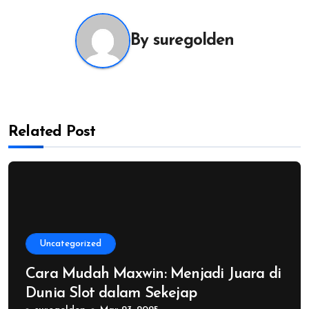
By
suregolden
Related Post
Uncategorized
Cara Mudah Maxwin: Menjadi Juara di
Dunia Slot dalam Sekejap