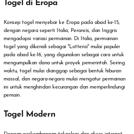
Togel di Eropa
Konsep togel menyebar ke Eropa pada abad ke-15,
dengan negara seperti Italia, Perancis, dan Inggris
mengadopsi variasi permainan. Di Italia, permainan
togel yang dikenali sebagai "Lotteria" mulai populer
pada abad ke-16, yang digunakan sebagai cara untuk
mengumpulkan dana untuk proyek pemerintah. Seiring
waktu, togel mulai dianggap sebagai bentuk hiburan
massal, dan negara-negara mulai mengatur permainan
ini untuk menghindari kecurangan dan memperlindungi
pemain.
Togel Modern