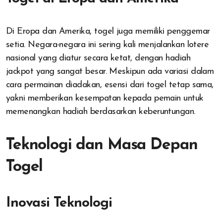
Di Eropa dan Amerika, togel juga memiliki penggemar
setia. Negara-negara ini sering kali menjalankan lotere
nasional yang diatur secara ketat, dengan hadiah
jackpot yang sangat besar. Meskipun ada variasi dalam
cara permainan diadakan, esensi dari togel tetap sama,
yakni memberikan kesempatan kepada pemain untuk
memenangkan hadiah berdasarkan keberuntungan.
Teknologi dan Masa Depan
Togel
Inovasi Teknologi